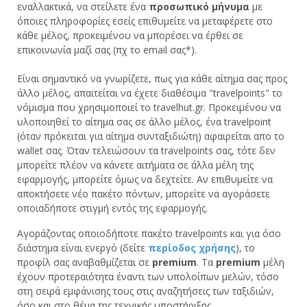
εναλλακτικά, να στείλετε ένα
προσωπικό μήνυμα
με
όποιες πληροφορίες εσείς επιθυμείτε να μεταφέρετε στο
κάθε μέλος, προκειμένου να μπορέσει να έρθει σε
επικοινωνία μαζί σας (πχ το email σας*).
Είναι σημαντικό να γνωρίζετε, πως για κάθε αίτημα σας προς
άλλο μέλος, απαιτείται να έχετε διαθέσιμα "travelpoints" το
νόμισμα που χρησιμοποιεί το travelhut.gr. Προκειμένου να
υλοποιηθεί το αίτημα σας σε άλλο μέλος, ένα travelpoint
(όταν πρόκειται για αίτημα συνταξιδιώτη) αφαιρείται απο το
wallet σας. Όταν τελειώσουν τα travelpoints σας, τότε δεν
μπορείτε πλέον να κάνετε αιτήματα σε άλλα μέλη της
εφαρμογής, μπορείτε όμως να δεχτείτε. Αν επιθυμείτε να
αποκτήσετε νέο πακέτο πόντων, μπορείτε να αγοράσετε
οποιαδήποτε στιγμή εντός της εφαρμογής.
Αγοράζοντας οποιοδήποτε πακέτο travelpoints και για όσο
διάστημα είναι ενεργό (δείτε
περίοδος χρήσης
), το
προφίλ σας αναβαθμίζεται σε
premium
. Τα
premium
μέλη
έχουν προτεραιότητα έναντι των υπολοίπων μελών, τόσο
στη σειρά εμφάνισης τους στις αναζητήσεις των ταξιδιών,
όσο και στο θέμα της τεχνικής υποστήριξης.