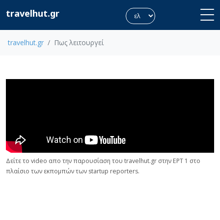
travelhut.gr
travelhut.gr
Πως λειτουργεί
Δείτε το video απο την παρουσίαση του travelhut.gr στην ΕΡΤ 1 στο
πλαίσιο των εκπομπών των startup reporters.