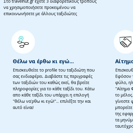
Στο travelhut.gr έχετε 3 διαφορετικούς τρόπους
να χρησιμοποιήσετε προκειμένου να
επικοινωνήσετε με άλλους ταξιδιώτες
Θέλω να έρθω κι εγώ...
Αίτημ
Επισκευθείτε το profile του ταξιδιώτη που
Επισκευθε
σας ενδιαφέρει. Διαβάστε τις περιγραφές
Εφόσον τ
των ταξιδιών του καθώς εκεί, θα βρείτε
φύλο, ηλ
πληροφορίες για το κάθε ταξίδι του. Κάτω
"Αίτημα 
απο κάθε ταξίδι του υπάρχει η επιλογή
το μέλος
"θέλω να'ρθω κι εγώ!"... επιλέξτε την και
γίνεστε 
αυτό είναι!
μπορείτε
της εφαρ
τα μηνύμ
ταυτόχρ